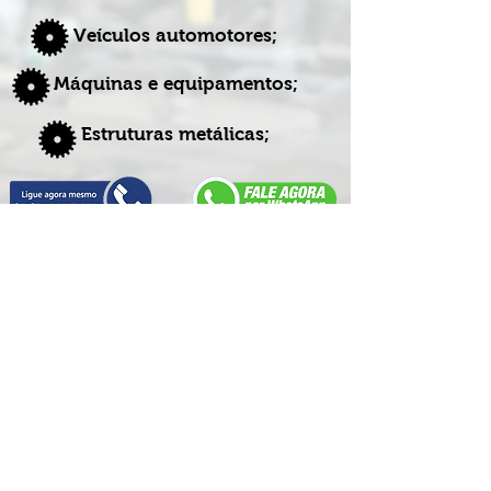
Veículo
s
aut
omoto
res;
Máquinas e equipam
entos;
Estruturas metálicas;
(19) 99767-0452
contato@dss-engenharia.com